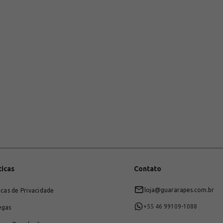
ticas
Contato
loja@guararapes.com.br
icas de Privacidade
+55 46 99109-1088
egas