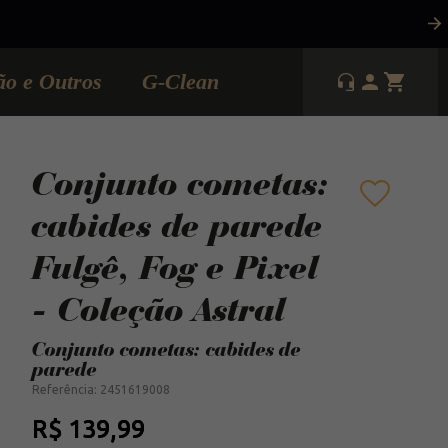
ão e Outros
G-Clean
Conjunto cometas:
cabides de parede
Fulgê, Fog e Pixel
- Coleção Astral
Conjunto cometas: cabides de
parede
Referência
:
2451619008
R$
139
,
99