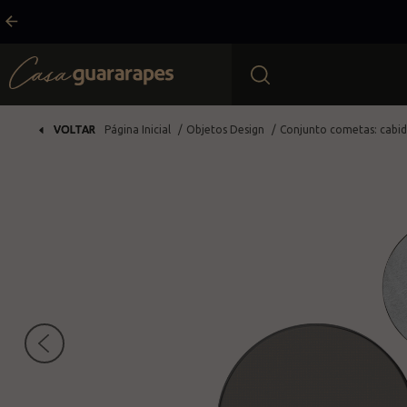
AIS BUSCADOS
VOLTAR
Objetos Design
Conjunto cometas: cabide
ta
as
s
at
a