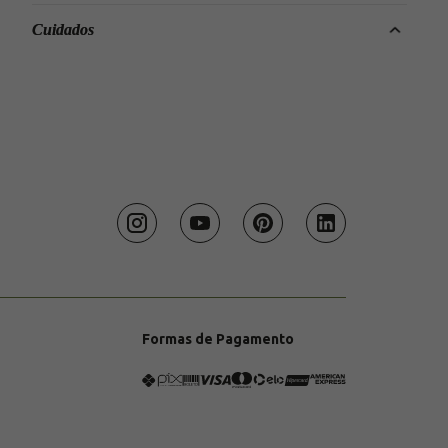
M, 8 cm de diâmetro, MDF FOG; Cabide G, 13 cm de diâmetro,
MDF Pixel.
MDF revestido, fita de borda melamina, metal com pintura epóxi, 
Cuidados
parafuso com bucha nylon.
Aconselhamos o uso de limpa vidros de secagem ultrarrápida para 
a limpeza. Não utilizar produtos abrasivos.
Formas de Pagamento