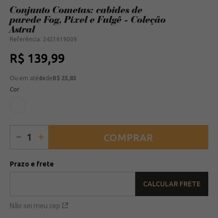
Conjunto Cometas: cabides de
parede Fog, Pixel e Fulgê - Coleção
Astral
Referência
:
2451619009
R$
139
,
99
Ou em até
6
x
de
R$ 25,83
Cor
－
＋
COMPRAR
CALCULAR FRETE
não sei meu cep