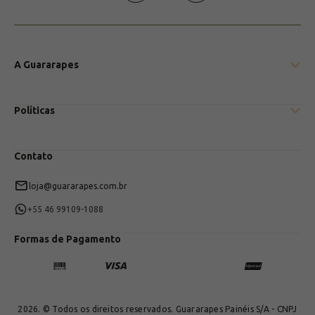
A Guararapes
Conheça a Guararapes Painéis
Políticas
Loja online Casa Guararapes
Meu Ambiente Guararapes
Políticas de Privacidade
Showrooms
Contato
Entregas
Trocas e Devoluções
loja@guararapes.com.br
+55 46 99109-1088
Formas de Pagamento
2026. © Todos os direitos reservados. Guararapes Painéis S/A - CNPJ