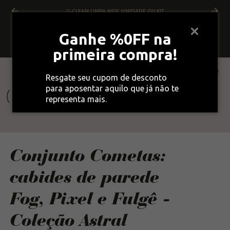
G-CLEAN LIMPA MDF, UNIDADE OU KIT
Ganhe %0FF na
primeira compra!
Objetos
Conjunto Cometas: cabides de parede
VOLTAR
Resgate seu cupom de desconto
Design
Fog, Pixel e Fulgê - Coleção Astral
para aposentar aquilo que já não te
representa mais.
Conjunto Cometas:
cabides de parede
Fog, Pixel e Fulgê -
Coleção Astral