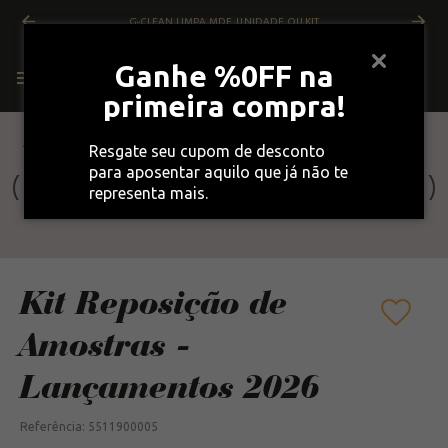
G-CLEAN LIMPA MDF, UNIDADE OU KIT
Ganhe %0FF na
primeira compra!
Kit Reposição de Amostras -
VOLTAR
Mostruário
Resgate seu cupom de desconto
Lançamentos 2026
para aposentar aquilo que já não te
representa mais.
Kit Reposição de
Amostras -
Lançamentos 2026
Referência
:
5511900005