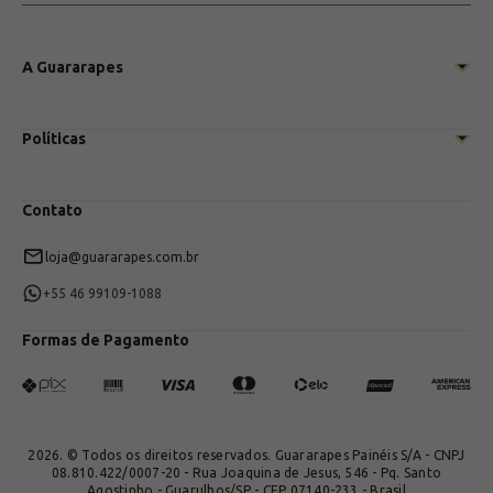
A Guararapes
Conheça a Guararapes Painéis
Políticas
Loja online Casa Guararapes
Meu Ambiente Guararapes
Políticas de Privacidade
Showrooms
Contato
Entregas
Trocas e Devoluções
loja@guararapes.com.br
+55 46 99109-1088
Formas de Pagamento
2026. © Todos os direitos reservados. Guararapes Painéis S/A - CNPJ
08.810.422/0007-20 - Rua Joaquina de Jesus, 546 - Pq. Santo
Agostinho - Guarulhos/SP - CEP 07140-233 - Brasil