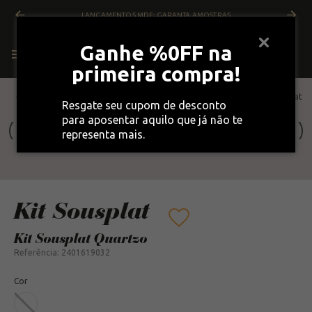
G-CLEAN LIMPA MDF, UNIDADE OU KIT
Ganhe %0FF na
primeira compra!
VOLTAR
Objetos Design
Kit Sousplat
Resgate seu cupom de desconto
para aposentar aquilo que já não te
representa mais.
Kit Sousplat
Kit Sousplat Quartzo
Referência
:
2401619032
Cor