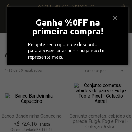
G-CLEAN LIMPA MDF, UNIDADE OU KIT
Ganhe %0FF na
primeira compra!
VOLTAR
Página inicial
Objetos Design
Resgate seu cupom de desconto
para aposentar aquilo que já não te
Filtrar
representa mais.
1
-
12
de
30
resultados
Ordenar por
Banco Bandeirinha Capuccino
Conjunto cometas: cabides de
parede Fulgê, Fog e Pixel -
R$
724
,
16
à vista
Coleção Astral
Ou em até
6
x
de
R$ 133,63