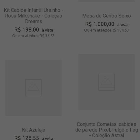
Kit Cabide Infantil Ursinho -
Rosa Milkshake - Coleção
Mesa de Centro Seixo
Dreams
R$
1
.
000
,
00
à vista
R$
198
,
00
à vista
Ou em até
6
x
de
R$ 184,53
Ou em até
6
x
de
R$ 36,53
Conjunto Cometas: cabides
Kit Azulejo
de parede Pixel, Fulgê e Fog
- Coleção Astral
R$
126
,
55
à vista