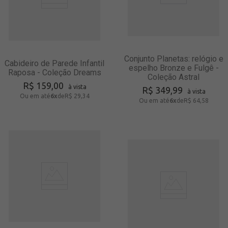
Conjunto Planetas: relógio e
Cabideiro de Parede Infantil
espelho Bronze e Fulgê -
Raposa - Coleção Dreams
Coleção Astral
R$
159
,
00
à vista
R$
349
,
99
à vista
Ou em até
6
x
de
R$ 29,34
Ou em até
6
x
de
R$ 64,58