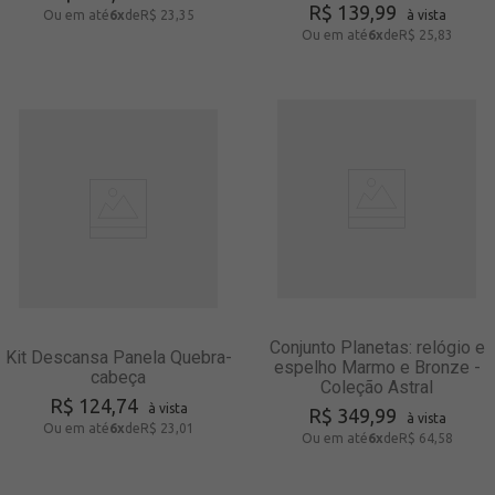
R$
139
,
99
Ou em até
6
x
de
R$ 23,35
à vista
Ou em até
6
x
de
R$ 25,83
Conjunto Planetas: relógio e
Kit Descansa Panela Quebra-
espelho Marmo e Bronze -
cabeça
Coleção Astral
R$
124
,
74
à vista
R$
349
,
99
à vista
Ou em até
6
x
de
R$ 23,01
Ou em até
6
x
de
R$ 64,58