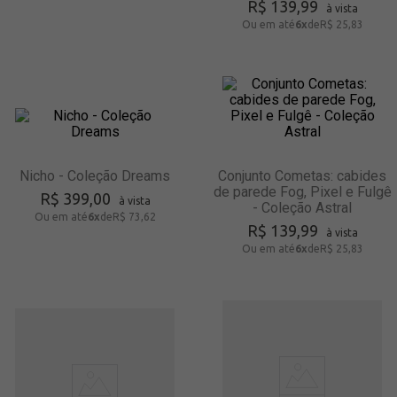
R$
139
,
99
à vista
Ou em até
6
x
de
R$ 25,83
Nicho - Coleção Dreams
Conjunto Cometas: cabides
de parede Fog, Pixel e Fulgê
R$
399
,
00
à vista
- Coleção Astral
Ou em até
6
x
de
R$ 73,62
R$
139
,
99
à vista
Ou em até
6
x
de
R$ 25,83